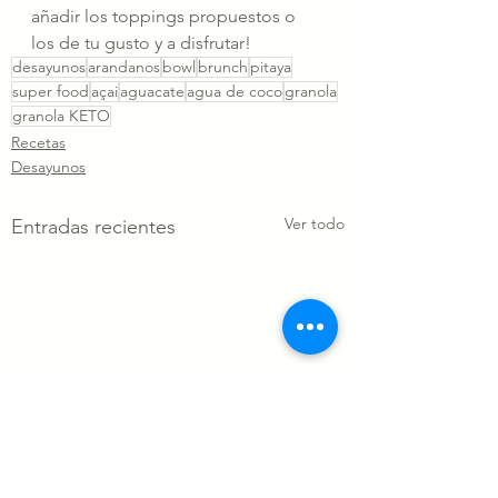
añadir los toppings propuestos o 
los de tu gusto y a disfrutar!
desayunos
arandanos
bowl
brunch
pitaya
super food
açai
aguacate
agua de coco
granola
granola KETO
Recetas
Desayunos
Ver todo
Entradas recientes